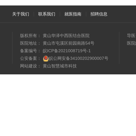
关于我们
联系我们
就医指南
招聘信息
版权所有：
黄山华泽中西医结合医院
导医
医院地址：
黄山市屯溪区前园南路54号
医院
备案编号：
皖ICP备2021008719号-1
公安备案：
皖公网安备34100202900007号
网站建设
：
黄山智慧城市科技