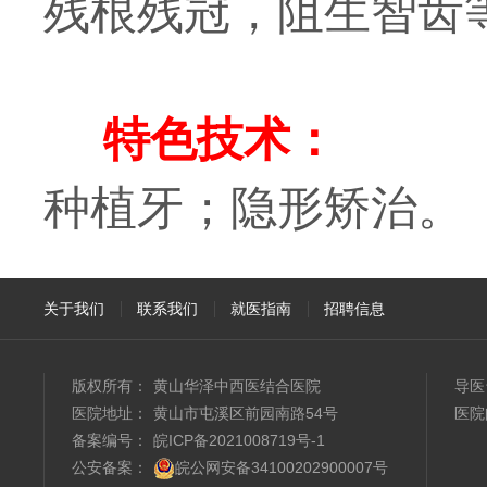
残根残冠，阻生智齿
特色技术：
种植牙；隐形矫治。
关于我们
联系我们
就医指南
招聘信息
版权所有：
黄山华泽中西医结合医院
导医
医院地址：
黄山市屯溪区前园南路54号
医院
备案编号：
皖ICP备2021008719号-1
公安备案：
皖公网安备34100202900007号