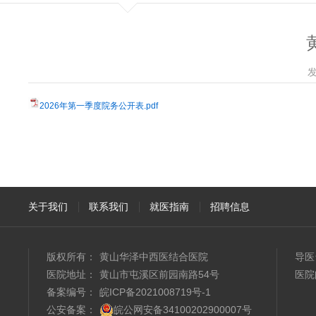
发
2026年第一季度院务公开表.pdf
关于我们
联系我们
就医指南
招聘信息
版权所有：
黄山华泽中西医结合医院
导医
医院地址：
黄山市屯溪区前园南路54号
医院
备案编号：
皖ICP备2021008719号-1
公安备案：
皖公网安备34100202900007号